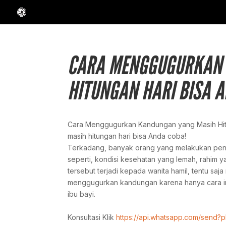
CARA MENGGUGURKAN
HITUNGAN HARI BISA 
Cara Menggugurkan Kandungan yang Masih Hit
masih hitungan hari bisa Anda coba!
Terkadang, banyak orang yang melakukan pe
seperti, kondisi kesehatan yang lemah, rahim y
tersebut terjadi kepada wanita hamil, tentu s
menggugurkan kandungan karena hanya cara ini
ibu bayi.
Konsultasi Klik
https://api.whatsapp.com/send?