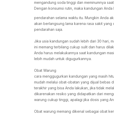
mengandung soda tinggi dan meminumnya saat u
Dengan konsumsi rutin, maka kandungan Anda 
pendarahan selama waktu itu. Mungkin Anda aka
akan berlangsung lama karena rasa sakit yang 
pendarahan saja.
Jika usia kandungan sudah lebih dari 30 har
ini memang terbilang cukup sulit dan harus dil
Anda harus melakukannya saat kandungan masih
lebih mudah untuk digugurkannya.
Obat Warung
cara menggugurkan kandungan yang masih hitu
mudah melalui obat-obatan yang dijual bebas d
terakhir yang bisa Anda lakukan, jika tidak me
dikarenakan resiko yang didapatkan dari me
warung cukup tinggi, apalagi jika dosis yang A
Obat warung memang dikenal sebagai obat ke