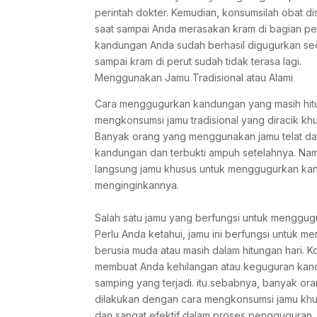
perintah dokter. Kemudian, konsumsilah obat dis
saat sampai Anda merasakan kram di bagian peru
kandungan Anda sudah berhasil digugurkan se
sampai kram di perut sudah tidak terasa lagi.
Menggunakan Jamu Tradisional atau Alami
Cara menggugurkan kandungan yang masih hitu
mengkonsumsi jamu tradisional yang diracik k
Banyak orang yang menggunakan jamu telat da
kandungan dan terbukti ampuh setelahnya. Na
langsung jamu khusus untuk menggugurkan ka
menginginkannya.
Salah satu jamu yang berfungsi untuk menggug
Perlu Anda ketahui, jamu ini berfungsi untuk
berusia muda atau masih dalam hitungan hari. Ko
membuat Anda kehilangan atau keguguran kan
samping yang terjadi. itu sebabnya, banyak 
dilakukan dengan cara mengkonsumsi jamu khusu
dan sangat efektif dalam proses pengguguran.