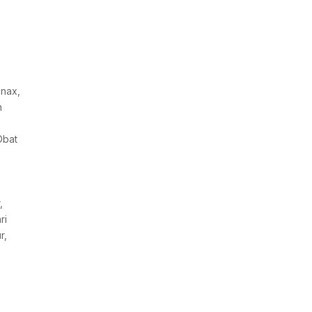
inax,
n
Obat
,
ri
r,