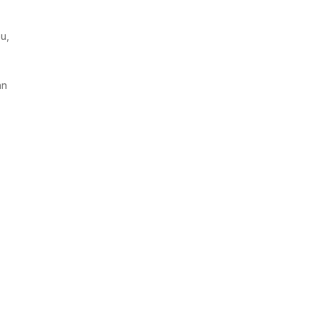
u,
an